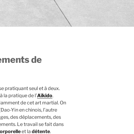
vements de
se pratiquant seul et à deux.
à la pratique de l’
Aïkido
.
damment de cet art martial. On
(Dao-Yin en chinois, l’autre
ages, des déplacements, des
nts. Le travail se fait dans
orporelle
et la
détente
.