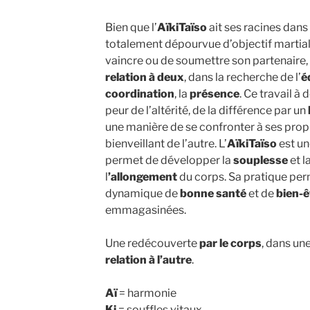
Bien que l’
AïkiTaïso
ait ses racines dans 
totalement dépourvue d’objectif martial. I
vaincre ou de soumettre son partenaire,
relation à deux
, dans la recherche de l’
é
coordination
, la
présence
. Ce travail à
peur de l’altérité, de la différence par un
une manière de se confronter à ses propr
bienveillant de l’autre. L’
AïkiTaïso
est un
permet de développer la
souplesse
et l
l
’allongement
du corps. Sa pratique per
dynamique de
bonne santé
et de
bien-ê
emmagasinées.
Une redécouverte
par le corps
, dans un
relation à l’autre
.
Aï
= harmonie
Ki
= souffles vitaux