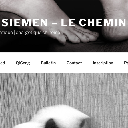
 SIEMEN – LE CHEMI
tique | énergétique chinoise
ied
QiGong
Bulletin
Contact
Inscription
P