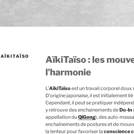
AÏKITAÏSO
AïkiTaïso : les mou
l’harmonie
L’
AïkiTaïso
est un travail corporel doux 
D’origine japonaise, il est initialement lié 
Cependant, il peut se pratiquer indépen
y retrouve des enchainements de
Do-In
appellation du
QiGong
), des auto-mass
enchaînements de postures et de mouveme
la lenteur pour favoriser la
conscience c