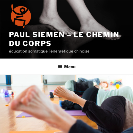
Aller
au
contenu
principal
PAUL SIEMEN – LE CHEMIN
DU CORPS
éducation somatique | énergétique chinoise
Menu