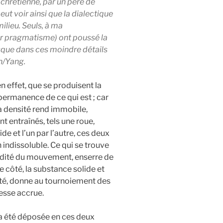
 chrétienne, par un père de
peut voir ainsi que la dialectique
ilieu. Seuls, à ma
ar pragmatisme) ont poussé la
ue dans ces moindre détails
n/Yang.
 effet, que se produisent la
permanence de ce qui est ; car
sa densité rend immobile,
t entraînés, tels une roue,
e et l’un par l’autre, ces deux
indissoluble. Ce qui se trouve
pidité du mouvement, enserre de
e côté, la substance solide et
ité, donne au tournoiement des
cesse accrue.
a été déposée en ces deux