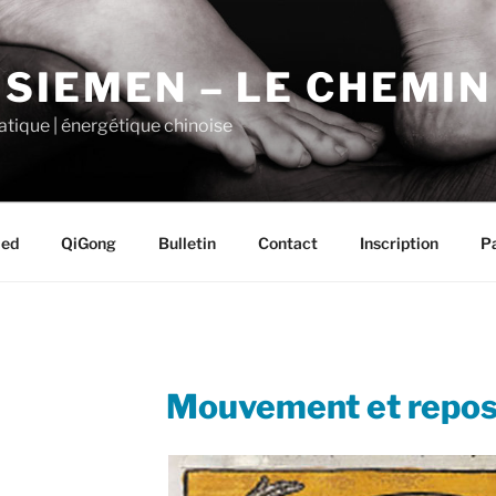
 SIEMEN – LE CHEMI
tique | énergétique chinoise
ied
QiGong
Bulletin
Contact
Inscription
P
PUBLIÉ
Mouvement et repos. 
LE