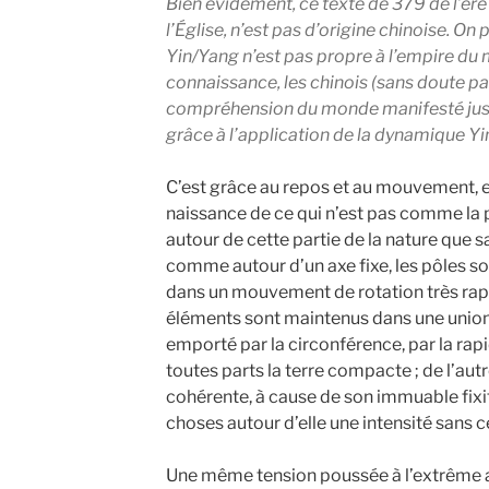
Bien évidement, ce texte de 379 de l’ère
l’Église, n’est pas d’origine chinoise. On 
Yin/Yang n’est pas propre à l’empire du m
connaissance, les chinois (sans doute p
compréhension du monde manifesté jusq
grâce à l’application de la dynamique Yi
C’est grâce au repos et au mouvement, en
naissance de ce qui n’est pas comme la 
autour de cette partie de la nature que 
comme autour d’un axe fixe, les pôles son
dans un mouvement de rotation très rapid
éléments sont maintenus dans une union 
emporté par la circonférence, par la ra
toutes parts la terre compacte ; de l’autr
cohérente, à cause de son immuable fix
choses autour d’elle une intensité sans 
Une même tension poussée à l’extrême 