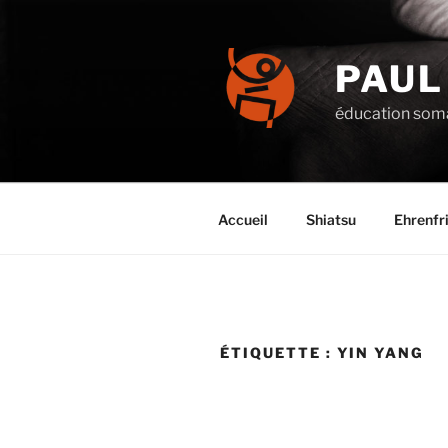
Aller
au
contenu
PAUL
principal
éducation soma
Accueil
Shiatsu
Ehrenfr
ÉTIQUETTE :
YIN YANG