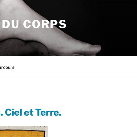
N DU CORPS
arcours
Ciel et Terre.