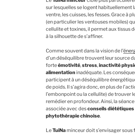
Le
TuiNa minceur
cible plus particuliè
sur lesquelles se logent habituellement la g
ventre, les cuisses, les fesses. Grace à 
(en particulier les ventouses mobiles) qu
cellulite et toxines, il permet aux tissus
à la silhouette de s’affiner.
Comme souvent dans la vision de l’
énerg
d’un déséquilibre trouvent leur source da
forte
émotivité
,
stress
,
inactivité phys
alimentation
inadéquate. Les conséque
participent à un déséquilibre énergétiqu
de poids. Il s’agira donc, en plus de l’ac
l’embonpoint ou la cellulite) de trouver l
remédier en profondeur. Ainsi, la séanc
associée avec des
conseils diététiques
phytothérapie chinoise
.
Le
TuiNa
minceur doit s’envisager sous