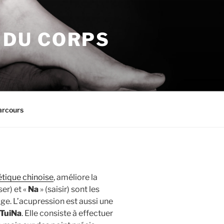
N DU CORPS
arcours
tique chinoise
, améliore la
er) et «
Na
» (saisir) sont les
e. L’acupression est aussi une
TuiNa
. Elle consiste à effectuer