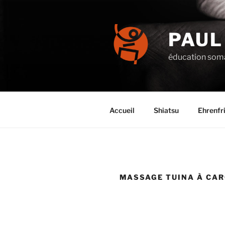
Aller
au
contenu
PAUL
principal
éducation soma
Accueil
Shiatsu
Ehrenfr
MASSAGE TUINA À CA