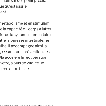
a main sur des point précis.
ue qu’est issu le
ent.
u métabolisme et en stimulant
la capacité du corps à lutter
nforce le système immunitaire.
re la paresse intestinale, les
ulite. Il accompagne ainsi la
rissant ou la prévention de la
iNa
accélère la récupération
être, à plus de vitalité : le
irculation fluide !