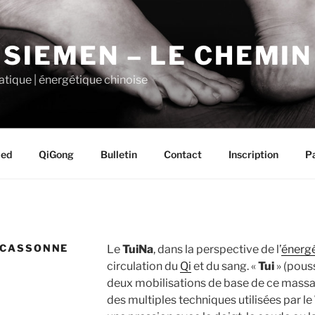
 SIEMEN – LE CHEMI
tique | énergétique chinoise
ied
QiGong
Bulletin
Contact
Inscription
P
RCASSONNE
Le
TuiNa
, dans la perspective de l’
énergé
circulation du
Qi
et du sang. «
Tui
» (pouss
deux mobilisations de base de ce massag
des multiples techniques utilisées par le