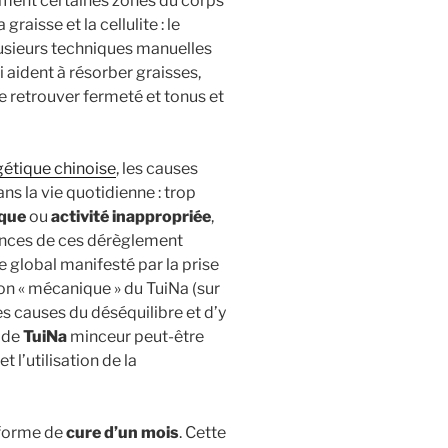
rement certaines zones du corps
raisse et la cellulite : le
plusieurs techniques manuelles
i aident à résorber graisses,
 de retrouver fermeté et tonus et
étique chinoise
, les causes
ns la vie quotidienne : trop
ique
ou
activité inappropriée
,
nces de ces dérèglement
e global manifesté par la prise
tion « mécanique » du TuiNa (sur
es causes du déséquilibre et d’y
e de
TuiNa
minceur peut-être
et l’utilisation de la
 forme de
cure d’un mois
. Cette