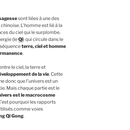
 sagesse
sont liées à une des
chinoise. L’homme est lié à la
uences du ciel qui le surplombe.
ergie (le
Qi
) qui circule dans le
conséquence
terre, ciel et homme
permanence
.
tre le ciel, la terre et
développement de la vie
. Cette
gne donc que l’univers est un
ie. Mais chaque partie est le
nivers est le macrocosme
C’est pourquoi les rapports
utilisés comme voies
ng Qi Gong
.