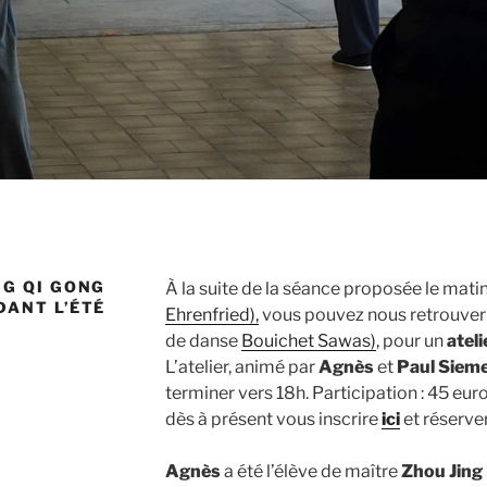
NG QI GONG
À la suite de la séance proposée le matin
DANT L’ÉTÉ
Ehrenfried),
vous pouvez nous retrouver
de danse
Bouichet Sawas)
, pour un
atel
L’atelier, animé par
Agnès
et
Paul Siem
terminer vers 18h. Participation : 45 eu
dès à présent vous inscrire
ici
et réserver
Agnès
a été l’élève de maître
Zhou Jing