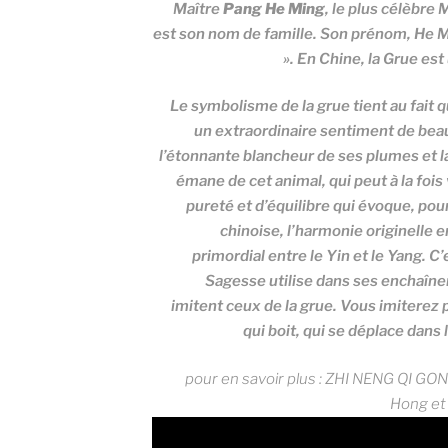
Maître
Pang He Ming
, le plus célèbre
est son nom de famille. Son prénom, He Min
». En Chine, la Grue es
Le symbolisme de la grue tient au fait q
un extraordinaire sentiment de beauté
l’étonnante blancheur de ses plumes et la
émane de cet animal, qui peut à la foi
pureté et d’équilibre qui évoque, pou
chinoise, l’harmonie originelle e
primordial entre le Yin et le Yang. C’
Sagesse utilise dans ses enchaî
imitent ceux de la grue. Vous imiterez p
qui boit, qui se déplace dans
pour en savoir plus : ZHI NENG QI G
Hong et