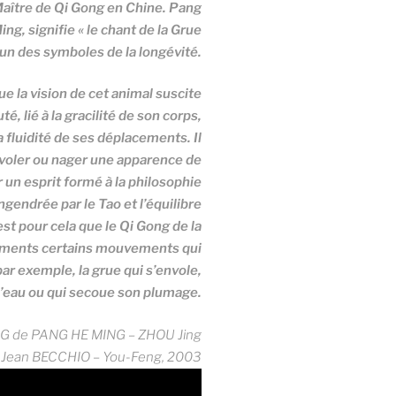
 Maître de Qi Gong en Chine. Pang
g, signifie « le chant de la Grue
t un des symboles de la longévité.
ue la vision de cet animal suscite
, lié à la gracilité de son corps,
 fluidité de ses déplacements. Il
s voler ou nager une apparence de
r un esprit formé à la philosophie
ngendrée par le Tao et l’équilibre
est pour cela que le Qi Gong de la
nements certains mouvements qui
ar exemple, la grue qui s’envole,
 l’eau ou qui secoue son plumage.
ONG de PANG HE MING – ZHOU Jing
 Jean BECCHIO – You-Feng, 2003