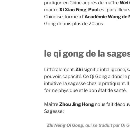
pratique en Chine auprès de maître
Wei 
maître
Xi Xiao Feng
.
Paul
est par ailleu
Chinoise, formé à l’
Académie Wang de
Gong depuis plus de 20 ans.
le qi gong de la sage
Littéralement,
Zhi
signifie intelligence, 
pouvoir, capacité. Ce Qi Gong a donc le po
intuitive, la sagesse chez le pratiquant. I
forme physique et le bon état de santé.
Maître
Zhou Jing Hong
nous fait découvr
Sagesse :
Zhi Neng Qi Gong
, qui se traduit par Qi 