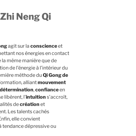
 Zhi Neng Qi
ong
agit sur la
conscience
et
n mettant nos énergies en contact
De la même manière que de
ion de l’énergie à l’intérieur du
première méthode du
Qi Gong de
formation, alliant
mouvement
détermination
,
confiance
en
 libèrent, l’
intuition
s’accroît,
alités de
création
et
ent. Les talents cachés
nfin, elle convient
à tendance dépressive ou