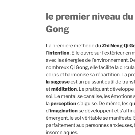
le premier niveau du
Gong
La première méthode du
Zhi Neng Qi G
l’
intention
. Elle ouvre sur l’extérieur e
avec les énergies de l’environnement. 
nombreux Qi Gong, elle facilite la circulat
corps et harmonise sa répartition. La 
la sagesse
est un puissant outil de trans
et
méditation
. Le pratiquant développe
soi. Le mental se canalise, les émotions se
la
perception
s’aiguise. De même, les qu
d’
imagination
se développent et s’affin
émergent, le soi véritable se manifeste. E
parfaitement aux personnes anxieuses, 
insomniaques.