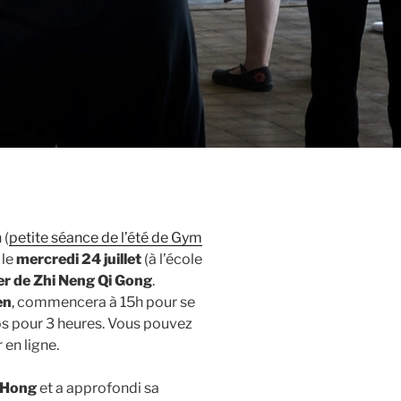
 (
petite séance de l’été de Gym
 le
mercredi 24 juillet
(à l’école
ier de Zhi Neng Qi Gong
.
en
, commencera à 15h pour se
ros pour 3 heures. Vous pouvez
 en ligne.
 Hong
et a approfondi sa