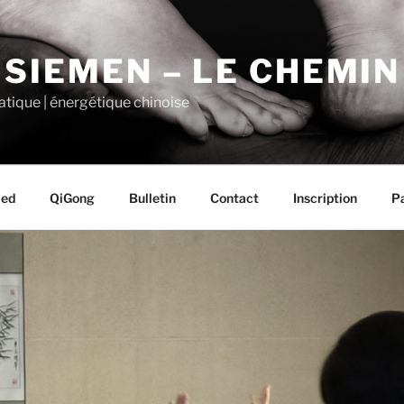
 SIEMEN – LE CHEMI
tique | énergétique chinoise
ied
QiGong
Bulletin
Contact
Inscription
P