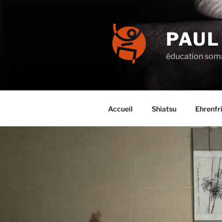
Aller
au
contenu
PAUL
principal
éducation soma
Accueil
Shiatsu
Ehrenfr