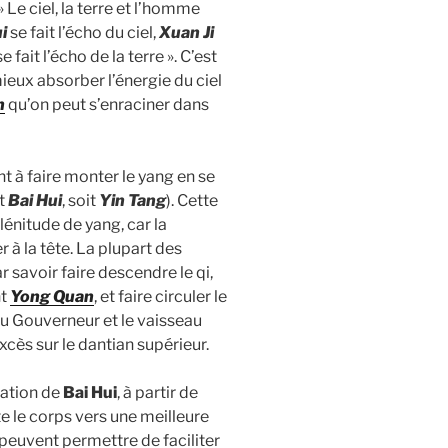
» Le ciel, la terre et l’homme
i
se fait l’écho du ciel,
Xuan Ji
e fait l’écho de la terre ». C’est
ieux absorber l’énergie du ciel
n
qu’on peut s’enraciner dans
 à faire monter le yang en se
it
Bai Hui
, soit
Yin Tang
). Cette
lénitude de yang, car la
 à la tête. La plupart des
savoir faire descendre le qi,
nt
Yong Quan
, et faire circuler le
eau Gouverneur et le vaisseau
cès sur le dantian supérieur.
sation de
Bai Hui
, à partir de
te le corps vers une meilleure
peuvent permettre de faciliter