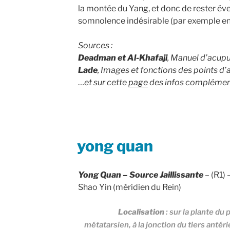
la montée du Yang, et donc de rester éve
somnolence indésirable (par exemple en 
Sources :
Deadman et Al-Khafaji
, Manuel d’acupu
Lade
, Images et fonctions des points d
…
et sur cette
page
des infos complément
PUBLIÉ
yong quan
LE
Yong Quan
–
Source Jaillissante
– (R1) 
Shao Yin (méridien du Rein)
Localisation
: sur la plante du
métatarsien, à la jonction du tiers antér