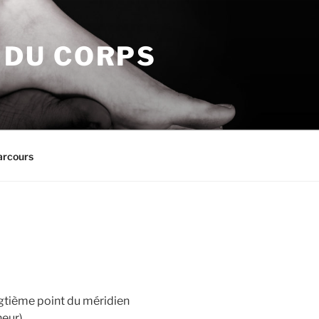
N DU CORPS
arcours
gtième point du méridien
neur)