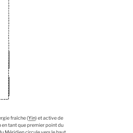
rgie fraîche (
Yin
) et active de
ion en tant que premier point du
du Méridien circule vers le haut