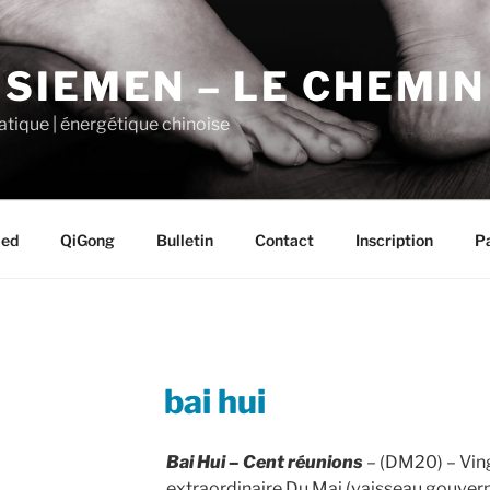
 SIEMEN – LE CHEMI
tique | énergétique chinoise
ied
QiGong
Bulletin
Contact
Inscription
P
PUBLIÉ
bai hui
LE
Bai Hui
–
Cent réunions
– (DM20) – Vin
extraordinaire Du Mai (vaisseau gouver