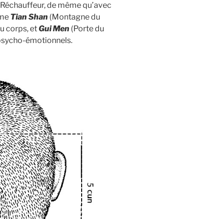
ple Réchauffeur, de même qu’avec
mme
Tian Shan
(Montagne du
du corps, et
Gui Men
(Porte du
 psycho-émotionnels.