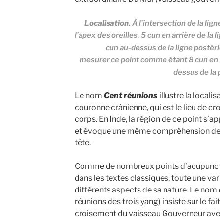
Localisation
. À l’intersection de la lig
l’apex des oreilles, 5 cun en arrière de la
cun au-dessus de la ligne postér
mesurer ce point comme étant 8 cun en ar
dessus de la 
Le nom
Cent réunions
illustre la locali
couronne crânienne, qui est le lieu de cr
corps. En Inde, la région de ce point s’ap
et évoque une même compréhension des 
tête.
Comme de nombreux points d’acupunct
dans les textes classi­ques, toute une var
différents aspects de sa nature. Le nom
réunions des trois yang) insiste sur le fai
croisement du vaisseau Gouverneur avec 