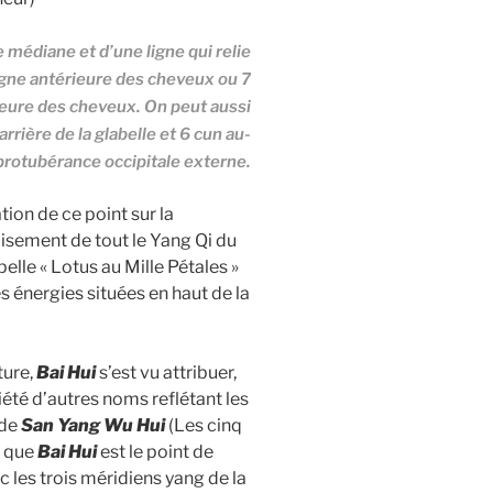
ne médiane et d’une ligne qui relie
 ligne antérieure des cheveux ou 7
ieure des cheveux. On peut aussi
rière de la glabelle et 6 cun au-
protubérance occipitale externe.
sation de ce point sur la
oisement de tout le Yang Qi du
pelle « Lotus au Mille Pétales »
énergies situées en haut de la
ure,
Bai Hui
s’est vu attribuer,
iété d’autres noms reflétant les
 de
San Yang Wu Hui
(Les cinq
t que
Bai Hui
est le point de
les trois méridiens yang de la