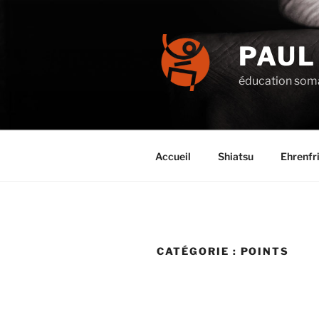
Aller
au
contenu
PAUL
principal
éducation soma
Accueil
Shiatsu
Ehrenfr
CATÉGORIE :
POINTS