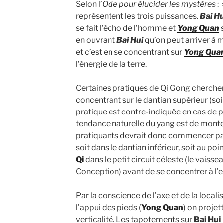
Selon l’
Ode pour élucider les mystères
: 
représentent les trois puissances.
Bai Hu
se fait l’écho de l’homme et
Yong Quan
s
en ouvrant
Bai Hui
qu’on peut arriver à m
et c’est en se concentrant sur
Yong Qua
l’énergie de la terre.
Certaines pratiques de Qi Gong cherchent
concentrant sur le dantian supérieur (so
pratique est contre-indiquée en cas de p
tendance naturelle du yang est de monter
pratiquants devrait donc commencer par 
soit dans le dantian inférieur, soit au poi
Qi
dans le petit circuit céleste (le vaiss
Conception) avant de se concentrer à l’ex
Par la conscience de l’axe et de la locali
l’appui des pieds (
Yong Quan
) on projet
verticalité. Les tapotements sur
Bai Hui