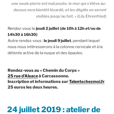
une seule pierre est mal posée, le mur qui s’élève au-
dessus sera bientôt lézardé, et les dégâts en seront
visibles jusqu’au toit. » (
Lily Ehrenfried
)
Rendez-vous le
jeudi 2 juillet (de 10h à 12h et/ou de
14h30 à 16h30)
Autre rendez-vous :
le jeudi 9 juillet
, pendant lequel
nous nous intéresserons à la colonne cervicale et à la
détente active de la nuque et des épaules.
Rendez-vous au «
Chemin du Corps
«
25 rue d’Alsace
à Carcassonne.
Inscription et informations sur
Talentschezmoi.fr
25 euros les deux heures.
PUBLIÉ
24 juillet 2019 : atelier de
LE