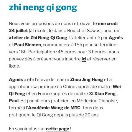
zhi neng qi gong
Nous vous proposons de nous retrouver le
mercredi
24 juillet
(à l’école de danse
Bouichet Sawas)
, pour un
atelier de Zhi Neng Qi Gong
. L’atelier, animé par
Agnès
et
Paul Siemen
, commencera à 15h pour se terminer
vers 18h. Participation : 45 euros pour 3 heures. Vous
pouvez dès à présent vous inscrire
ici
et réserver en
ligne.
Agnès
a été l’élève de maître
Zhou Jing Hong
et a
approfondi sa pratique en Chine auprès de maître
Wei
Qi Feng
et en France auprès de maître
Xi Xiao Feng
.
Paul
est par ailleurs praticien en Médecine Chinoise,
formé à l’
Académie Wang de MTC
. Tous deux
pratiquent le Qi Gong depuis plus de 20 ans
En savoir plus sur
cette page
!