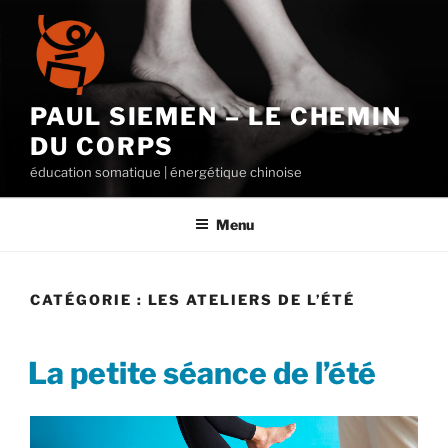
Aller
au
contenu
principal
PAUL SIEMEN – LE CHEMIN
DU CORPS
éducation somatique | énergétique chinoise
Menu
CATÉGORIE :
LES ATELIERS DE L’ÉTÉ
PUBLIÉ
La petite séance de l’été
LE