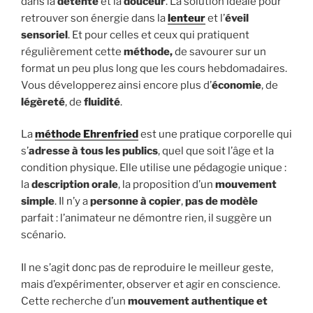
dans la
détente
et la
douceur
. La solution idéale pour
retrouver son énergie dans la
lenteur
et l’
éveil
sensoriel
. Et pour celles et ceux qui pratiquent
régulièrement cette
méthode,
de savourer sur un
format un peu plus long que les cours hebdomadaires.
Vous développerez ainsi encore plus d’
économie
, de
légèreté
, de
fluidité
.
La
méthode Ehrenfried
est une pratique corporelle qui
s’
adresse à tous les publics
, quel que soit l’âge et la
condition physique. Elle utilise une pédagogie unique :
la
description orale
, la proposition d’un
mouvement
simple
. Il n’y a
personne à copier
,
pas de modèle
parfait : l’animateur ne démontre rien, il suggère un
scénario.
Il ne s’agit donc pas de reproduire le meilleur geste,
mais d’expérimenter, observer et agir en conscience.
Cette recherche d’un
mouvement authentique et