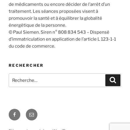
de médicaments ou encore décider de l’arrêt d’un
traitement. Les séances proposées visent à
promouvoir la santé et à équilibrer la globalité
énergétique de la personne.
© Paul Siemen. Siren n° 808 834 543 – Dispensé
d’immatriculation en application de l’article L 123-1-1
du code de commerce.
RECHERCHER
Recherche
Recher
pour
:
Facebook
E-
mail