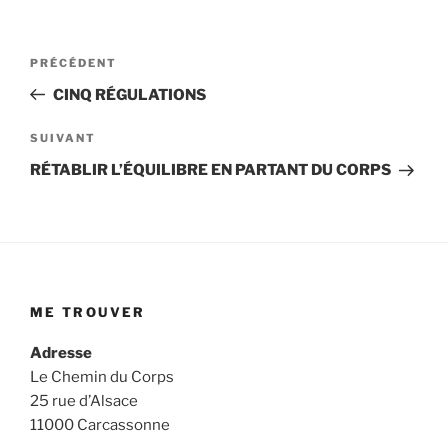
Navigation
Article
PRÉCÉDENT
précédent
de
CINQ RÉGULATIONS
l’article
Article
SUIVANT
suivant
RÉTABLIR L’ÉQUILIBRE EN PARTANT DU CORPS
ME TROUVER
Adresse
Le Chemin du Corps
25 rue d’Alsace
11000 Carcassonne