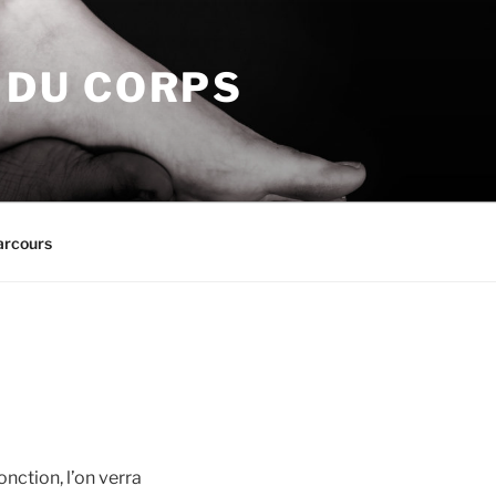
N DU CORPS
arcours
nction, l’on verra