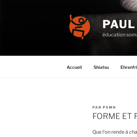
Aller
au
contenu
PAUL
principal
éducation soma
Accueil
Shiatsu
Ehrenfr
PUBLIÉ
PAR
PSMN
LE
FORME ET 
Que l’on rende à cha