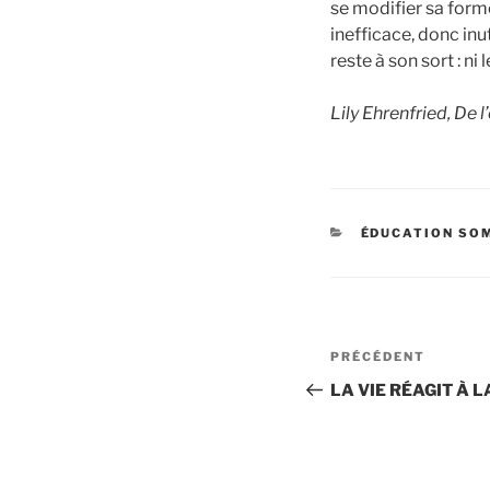
se modifier sa forme 
inefficace, donc inu
reste à son sort : ni
Lily Ehrenfried, De l
CATÉGORIES
ÉDUCATION SO
Navigatio
Article
PRÉCÉDENT
précédent
de
LA VIE RÉAGIT À 
l’article