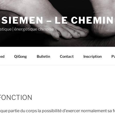
 SIEMEN – LE CHEMI
tique | énergétique chinoise
ied
QiGong
Bulletin
Contact
Inscription
P
FONCTION
que partie du corps la possibilité d’exercer normalement sa fo