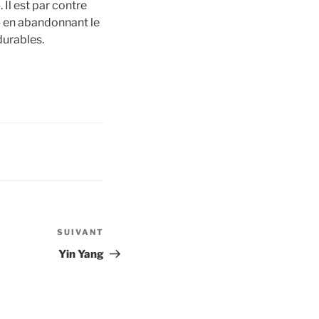
 Il est par contre
s » en abandonnant le
durables.
SUIVANT
Article
suivant
Yin Yang