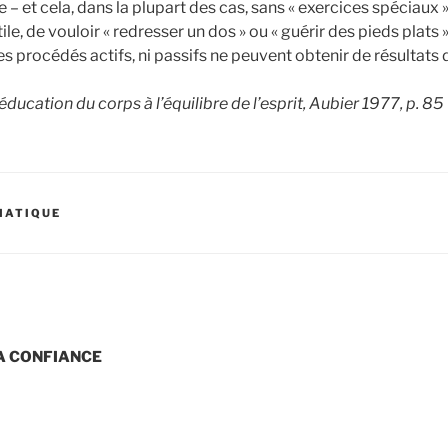
– et cela, dans la plupart des cas, sans « exercices spéciaux ».
tile, de vouloir « redresser un dos » ou « guérir des pieds plat
 les procédés actifs, ni passifs ne peuvent obtenir de résultats 
’éducation du corps à l’équilibre de l’esprit, Aubier 1977, p. 85
MATIQUE
n
LA CONFIANCE