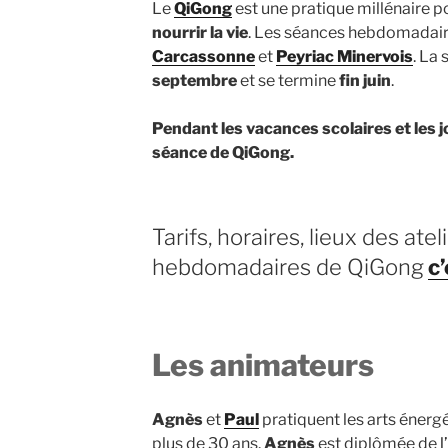
Le
QiGong
est une pratique millénaire 
nourrir la vie
. Les séances hebdomadair
Carcassonne
et
Peyriac Minervois
. La
septembre
et se termine
fin juin
.
Pendant les vacances scolaires et les jo
séance de QiGong.
Tarifs, horaires, lieux des atel
hebdomadaires de QiGong
c’
Les animateurs
Agnès
et
Paul
pratiquent les arts énerg
plus de 30 ans.
Agnès
est diplômée de
l