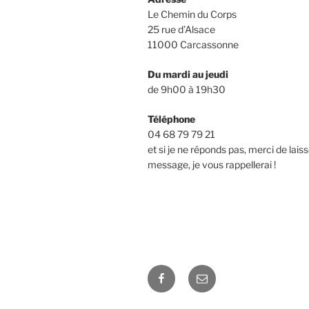
Le Chemin du Corps
25 rue d’Alsace
11000 Carcassonne
Du mardi au jeudi
de 9h00 à 19h30
Téléphone
04 68 79 79 21
et si je ne réponds pas, merci de lais
message, je vous rappellerai !
Facebook
E-
mail