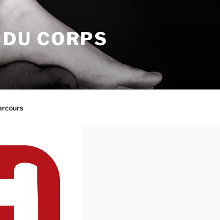
N DU CORPS
arcours