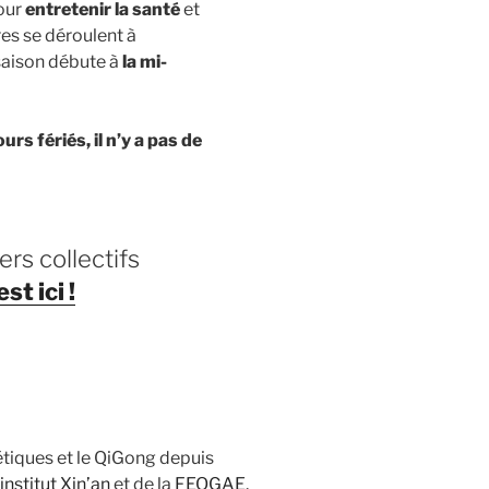
pour
entretenir la santé
et
es se déroulent à
 saison débute à
la mi-
urs fériés, i
l n’y a pas de
iers collectifs
est ici !
étiques et le QiGong depuis
’institut Xin’an
et de la
FEQGAE
.