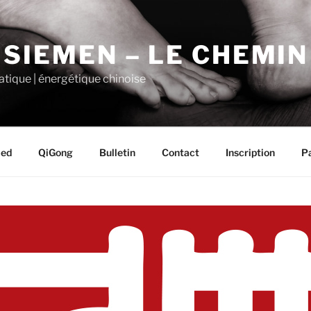
 SIEMEN – LE CHEMI
tique | énergétique chinoise
ied
QiGong
Bulletin
Contact
Inscription
P