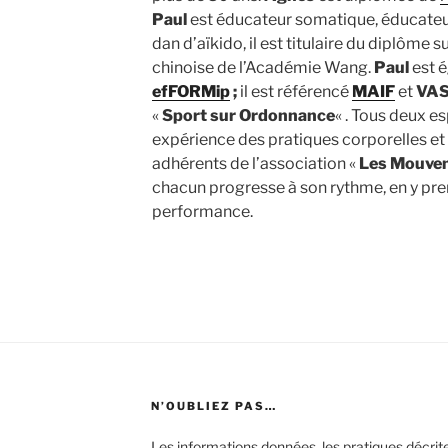
Paul
est éducateur somatique, éducateur
dan d’aïkido, il est titulaire du diplôme 
chinoise de l’Académie Wang.
Paul
est 
efFORMip
;
il est référencé
MAIF
et
VAS
«
Sport sur Ordonnance
« . Tous deux es
expérience des pratiques corporelles et
adhérents de l’association «
Les Mouve
chacun progresse à son rythme, en y pren
performance.
N’OUBLIEZ PAS…
Les informations données, les pratiques décri