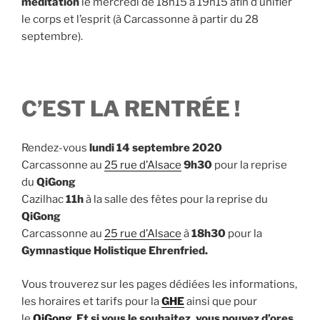
méditation
le mercredi de 18h15 à 19h15 afin d’unifier
le corps et l’esprit (à Carcassonne à partir du 28
septembre).
C’EST LA RENTRÉE !
Rendez-vous
lundi 14 septembre
2020
Carcassonne au
25 rue d’Alsace
9h30
pour la reprise
du
QiGong
Cazilhac
11h
à la salle des fêtes pour la reprise du
QiGong
Carcassonne au
25 rue d’Alsace
à
18h30
pour la
Gymnastique Holistique Ehrenfried.
Vous trouverez sur les pages dédiées les informations,
les horaires et tarifs pour la
GHE
ainsi que pour
le
QiGong
.
Et si vous le souhaitez, vous pouvez d’ores