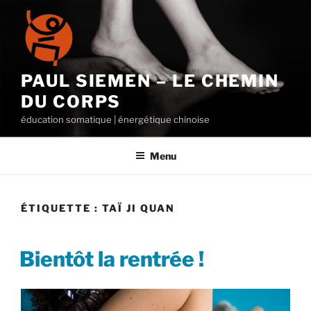
Aller
au
contenu
principal
PAUL SIEMEN – LE CHEMIN
DU CORPS
éducation somatique | énergétique chinoise
Menu
ÉTIQUETTE :
TAÏ JI QUAN
PUBLIÉ
Bientôt la rentrée !
LE