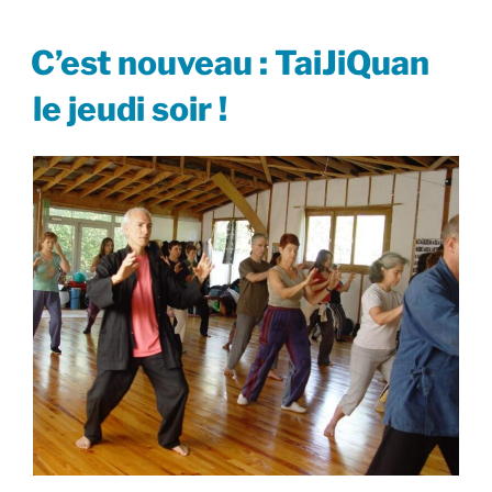
PUBLIÉ
C’est nouveau : TaiJiQuan
LE
le jeudi soir !