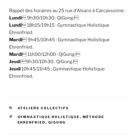
Rappel des horaires au 25 rue d’Alsace à Carcassonne :
Lundi
 9h30/10h30 : QiGong.
Lundi
 18h15/19h15 : Gymnastique Holistique
Ehrenfried.
Mardi
 9h45/10h45 : Gymnastique Holistique
Ehrenfried.
Mardi
 11h00/12h00 : QiGong.
Jeudi
9h30/10h30 : QiGong.
Jeudi
10h45/11h45 : Gymnastique Holistique
Ehrenfried.
CATÉGORIES
ATELIERS COLLECTIFS
ÉTIQUETTES
GYMNASTIQUE HOLISTIQUE
,
MÉTHODE
EHRENFRIED
,
QIGONG