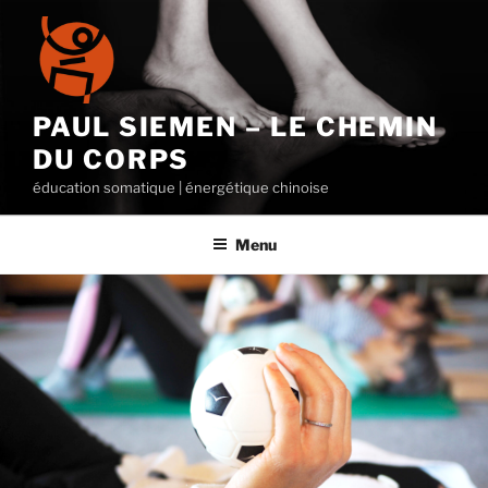
Aller
au
contenu
principal
PAUL SIEMEN – LE CHEMIN
DU CORPS
éducation somatique | énergétique chinoise
Menu