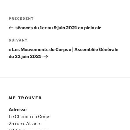
Navigation
Article
PRÉCÉDENT
précédent
de
séances du 1er au 9 juin 2021 en plein air
l’article
Article
SUIVANT
suivant
« Les Mouvements du Corps » | Assemblée Générale
du 22 juin 2021
ME TROUVER
Adresse
Le Chemin du Corps
25 rue d’Alsace