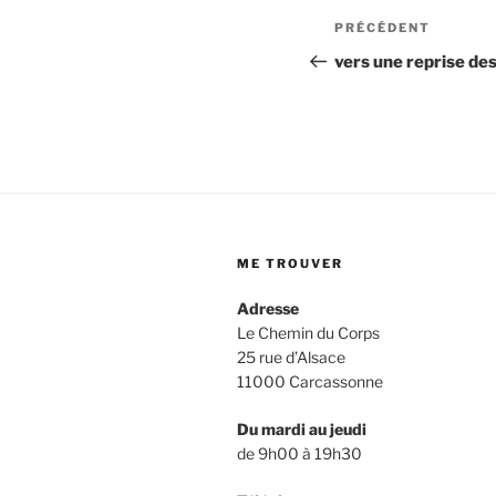
Navigatio
Article
PRÉCÉDENT
précédent
de
vers une reprise de
l’article
ME TROUVER
Adresse
Le Chemin du Corps
25 rue d’Alsace
11000 Carcassonne
Du mardi au jeudi
de 9h00 à 19h30