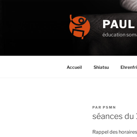
Aller
au
contenu
PAUL
principal
éducation soma
Accueil
Shiatsu
Ehrenfr
PUBLIÉ
PAR
PSMN
LE
séances du 1
Rappel des horaires 