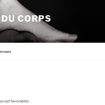
N DU CORPS
arcours
s est favorable) :