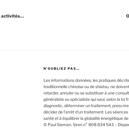
n
s activités…
O
N’OUBLIEZ PAS…
Les informations données, les pratiques décri
traditionnelle chinoise ou de shiatsu, ne doiven
retarder, annuler ou se substituer à une consu
généraliste ou spécialiste qui seul, selon la loi f
diagnostic, déterminer un traitement, prescrir
décider de l’arrêt d’un traitement. Les séance
santé et à équilibrer la globalité énergétique de
© Paul Siemen. Siren n° 808 834 543 – Dispen