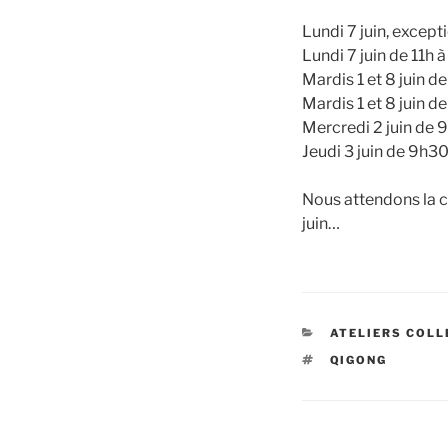
Lundi 7 juin, except
Lundi 7 juin de 11h à
Mardis 1 et 8 juin de
Mardis 1 et 8 juin d
Mercredi 2 juin de 9
Jeudi 3 juin de 9h30
Nous attendons la c
juin…
CATÉGORIES
ATELIERS COLL
ÉTIQUETTES
QIGONG