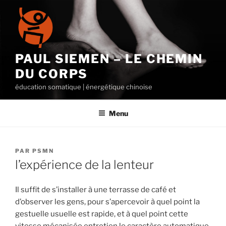
Aller
au
contenu
principal
PAUL SIEMEN – LE CHEMIN
DU CORPS
éducation somatique | énergétique chinoise
Menu
PUBLIÉ
PAR
PSMN
LE
l’expérience de la lenteur
Il suffit de s’installer à une terrasse de café et
d’observer les gens, pour s’apercevoir à quel point la
gestuelle usuelle est rapide, et à quel point cette