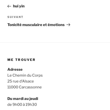
précédent
de
hui yin
l’article
Article
SUIVANT
suivant
Tonicité musculaire et émotions
ME TROUVER
Adresse
Le Chemin du Corps
25 rue d’Alsace
11000 Carcassonne
Du mardi au jeudi
de 9h00 à 19h30