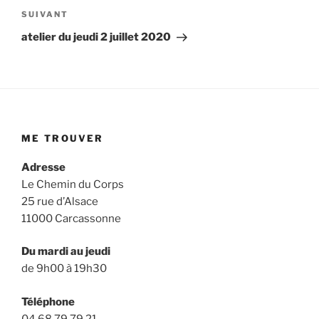
l’article
Article
SUIVANT
suivant
atelier du jeudi 2 juillet 2020
ME TROUVER
Adresse
Le Chemin du Corps
25 rue d’Alsace
11000 Carcassonne
Du mardi au jeudi
de 9h00 à 19h30
Téléphone
04 68 79 79 21