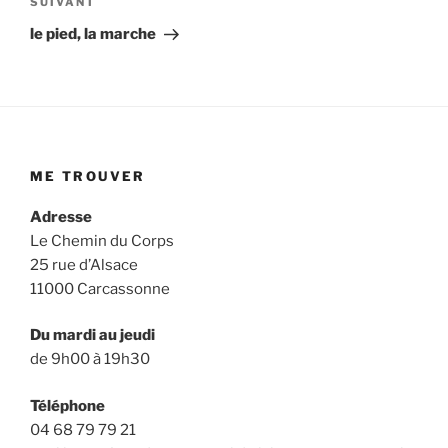
l’article
Article
SUIVANT
suivant
le pied, la marche
ME TROUVER
Adresse
Le Chemin du Corps
25 rue d’Alsace
11000 Carcassonne
Du mardi au jeudi
de 9h00 à 19h30
Téléphone
04 68 79 79 21