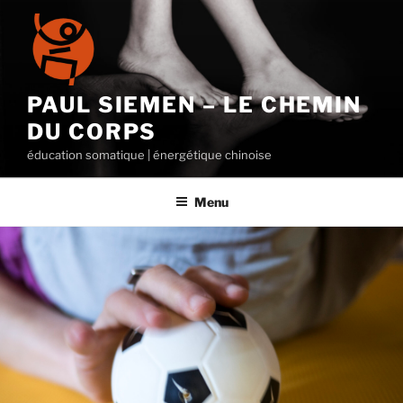
Aller
au
contenu
principal
PAUL SIEMEN – LE CHEMIN
DU CORPS
éducation somatique | énergétique chinoise
Menu