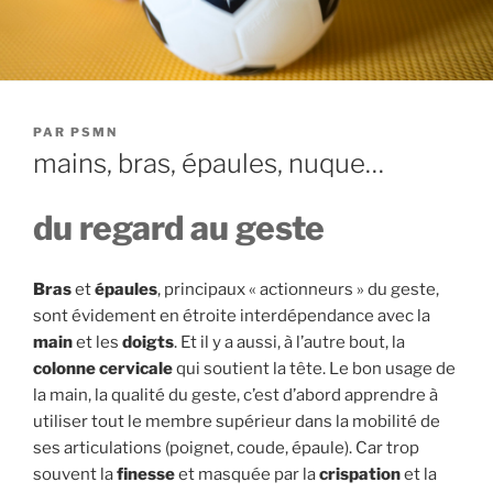
PUBLIÉ
PAR
PSMN
LE
mains, bras, épaules, nuque…
du regard au geste
Bras
et
épaules
, principaux « actionneurs » du geste,
sont évidement en étroite interdépendance avec la
main
et les
doigts
. Et il y a aussi, à l’autre bout, la
colonne cervicale
qui soutient la tête. Le bon usage de
la main, la qualité du geste, c’est d’abord apprendre à
utiliser tout le membre supérieur dans la mobilité de
ses articulations (poignet, coude, épaule). Car trop
souvent la
finesse
et masquée par la
crispation
et la