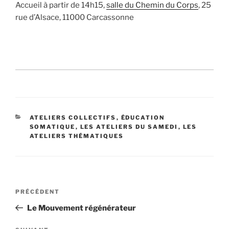
Accueil à partir de 14h15,
salle du Chemin du Corps
, 25
rue d’Alsace, 11000 Carcassonne
CATÉGORIES
ATELIERS COLLECTIFS
,
ÉDUCATION
SOMATIQUE
,
LES ATELIERS DU SAMEDI
,
LES
ATELIERS THÉMATIQUES
Navigation
Article
PRÉCÉDENT
précédent
de
Le Mouvement régénérateur