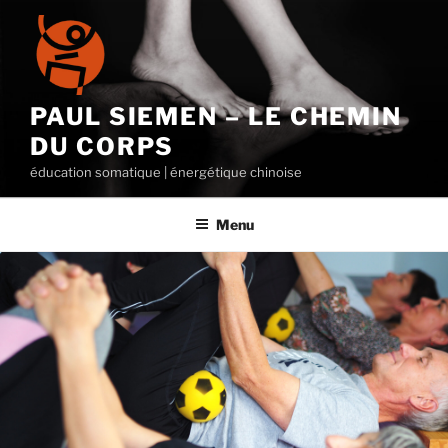
Aller
au
contenu
principal
PAUL SIEMEN – LE CHEMIN
DU CORPS
éducation somatique | énergétique chinoise
Menu