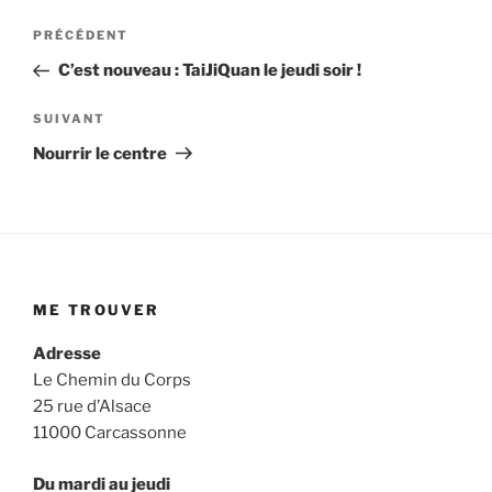
Navigation
Article
PRÉCÉDENT
précédent
de
C’est nouveau : TaiJiQuan le jeudi soir !
l’article
Article
SUIVANT
suivant
Nourrir le centre
ME TROUVER
Adresse
Le Chemin du Corps
25 rue d’Alsace
11000 Carcassonne
Du mardi au jeudi