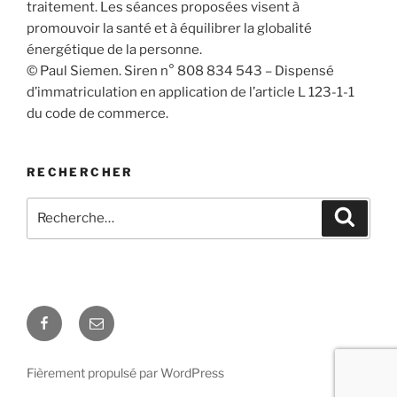
traitement. Les séances proposées visent à
promouvoir la santé et à équilibrer la globalité
énergétique de la personne.
© Paul Siemen. Siren n° 808 834 543 – Dispensé
d’immatriculation en application de l’article L 123-1-1
du code de commerce.
RECHERCHER
Recherche
Recher
pour
:
Facebook
E-
mail
Fièrement propulsé par WordPress