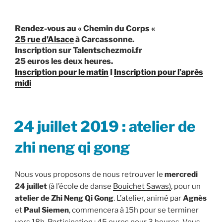
Rendez-vous au «
Chemin du Corps
«
25 rue d’Alsace
à Carcassonne.
Inscription sur Talentschezmoi.fr
25 euros les deux heures.
Inscription pour le matin
I
Inscription pour l’après
midi
PUBLIÉ
24 juillet 2019 : atelier de
LE
zhi neng qi gong
Nous vous proposons de nous retrouver le
mercredi
24 juillet
(à l’école de danse
Bouichet Sawas)
, pour un
atelier de Zhi Neng Qi Gong
. L’atelier, animé par
Agnès
et
Paul Siemen
, commencera à 15h pour se terminer