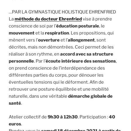
…PAR LA GYMNASTIQUE HOLISTIQUE EHRENFRIED
La
méthode du docteur Ehrenfried
vise à prendre
conscience de soi par l’
éducation posturale
, le
mouvement
et la
respiration
. Les propositions, qui
mènent vers l’
ouverture
et l’
allongement
, sont
décrites, mais non démontrées. Ceci permet de les
réaliser à son rythme, en
accord avec sa structure
personnelle
. Par l’
écoute intérieure des sensations
,
on prend conscience de l’interdépendance des
différentes parties du corps, pour dénouer les
éventuelles tensions qui le déforment. Afin de
retrouver une posture équilibrée et une mobilité
naturelle, dans une véritable
démarche globale de
santé
.
Atelier collectif de
9h30 à 12h30
. Participation :
40
euros
.
Rendez-vous le
samedi 18 décembre 2021 à partir de