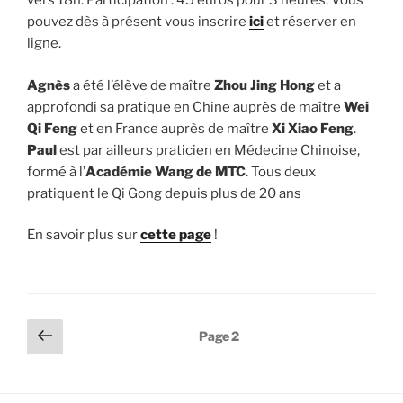
vers 18h. Participation : 45 euros pour 3 heures. Vous
pouvez dès à présent vous inscrire
ici
et réserver en
ligne.
Agnès
a été l’élève de maître
Zhou Jing Hong
et a
approfondi sa pratique en Chine auprès de maître
Wei
Qi Feng
et en France auprès de maître
Xi Xiao Feng
.
Paul
est par ailleurs praticien en Médecine Chinoise,
formé à l’
Académie Wang de MTC
. Tous deux
pratiquent le Qi Gong depuis plus de 20 ans
En savoir plus sur
cette page
!
Pagination
Page
Page
2
précédente
des