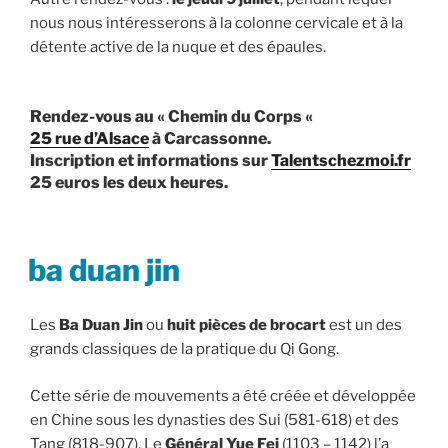
nous nous intéresserons à la colonne cervicale et à la
détente active de la nuque et des épaules.
Rendez-vous au «
Chemin du Corps
«
25 rue d’Alsace
à Carcassonne.
Inscription et informations sur
Talentschezmoi.fr
25 euros les deux heures.
PUBLIÉ
ba duan jin
LE
Les
Ba Duan Jin
ou
huit pièces de brocart
est un des
grands classiques de la pratique du Qi Gong.
Cette série de mouvements a été créée et développée
en Chine sous les dynasties des Sui (581-618) et des
Tang (818-907). Le
Général Yue Fei
(1103 – 1142) l’a