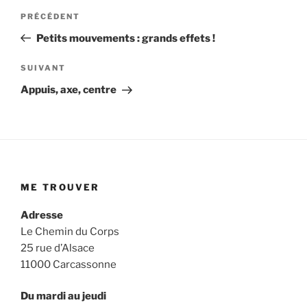
Navigation
Article
PRÉCÉDENT
précédent
de
Petits mouvements : grands effets !
l’article
Article
SUIVANT
suivant
Appuis, axe, centre
ME TROUVER
Adresse
Le Chemin du Corps
25 rue d’Alsace
11000 Carcassonne
Du mardi au jeudi