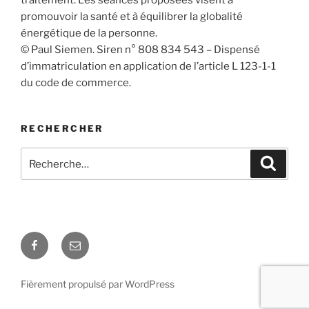
promouvoir la santé et à équilibrer la globalité
énergétique de la personne.
© Paul Siemen. Siren n° 808 834 543 – Dispensé
d’immatriculation en application de l’article L 123-1-1
du code de commerce.
RECHERCHER
Recherche
Recher
pour
:
Facebook
E-
mail
Fièrement propulsé par WordPress