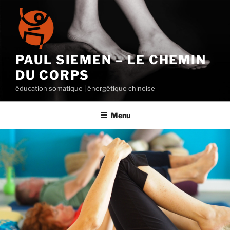
Aller
au
contenu
principal
PAUL SIEMEN – LE CHEMIN
DU CORPS
éducation somatique | énergétique chinoise
Menu